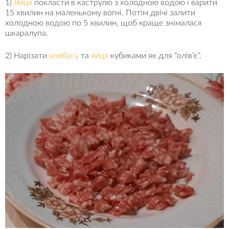
1)
Яйця
покласти в каструлю з холодною водою і варити
15 хвилин на маленькому вогні. Потім двічі залити
холодною водою по 5 хвилин, щоб краще знімалася
шкаралупа.
2) Нарізати
ковбасу
та
яйця
кубиками як для “олів’є”.