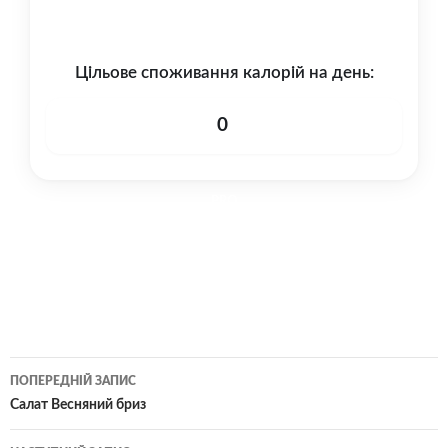
ВАШ РЕЗУЛЬТАТ:
Цільове споживання калорій на день:
0
PRO
Хмара
Від BLV
Навігація
ПОПЕРЕДНІЙ ЗАПИС
по
Салат Весняний бриз
запису