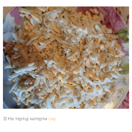
3) На тертці натерти
сир.