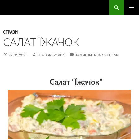
Перейти
Пошук
Смачні страви
до
ГОЛОВ
вмісту
МЕНЮ
СТРАВИ
САЛАТ ЇЖАЧОК
29.01.2025
ЗНАТОК БОРИС
ЗАЛИШИТИ КОМЕНТАР
Салат “Їжачок”