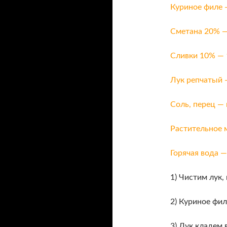
Куриное филе 
Сметана 20% —
Сливки 10% — 
Лук репчатый 
Соль, перец — 
Растительное 
Горячая вода 
1) Чистим лук
2) Куриное фи
3) Лук кладем 