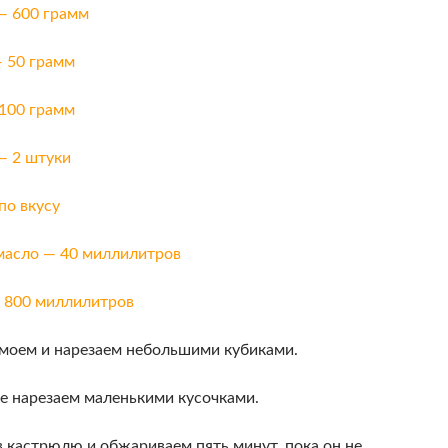
— 600 грамм
 50 грамм
100 грамм
— 2 штуки
по вкусу
масло — 40 миллилитров
— 800 миллилитров
, моем и нарезаем небольшими кубиками.
ле нарезаем маленькими кусочками.
в кастрюлю и обжариваем пять минут, пока он не