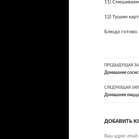
11) Смешиваем
12) Тушим карт
Блюдо готово.
Навигац
ПРЕДЫДУЩАЯ ЗА
по
Домашние сосис
записям
СЛЕДУЮЩАЯ ЗАП
Домашняя пицц
ДОБАВИТЬ К
Ваш адрес email 