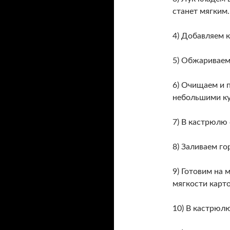
станет мягким.
4) Добавляем к
5) Обжариваем 
6) Очищаем и 
небольшими ку
7) В кастрюлю
8) Заливаем го
9) Готовим на
мягкости карт
10) В кастрюлю