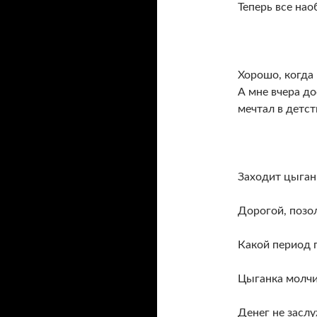
Теперь все нао
Хорошо, когда 
А мне вчера до
мечтал в детст
Заходит цыганк
Дорогой, позол
Какой период 
Цыганка молчи
Денег не засл