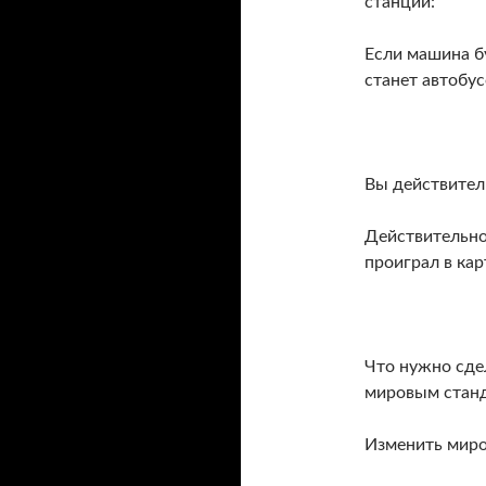
станции:
Если машина бу
станет автобу
Вы действител
Действительно.
проиграл в кар
Что нужно сде
мировым стан
Изменить миро