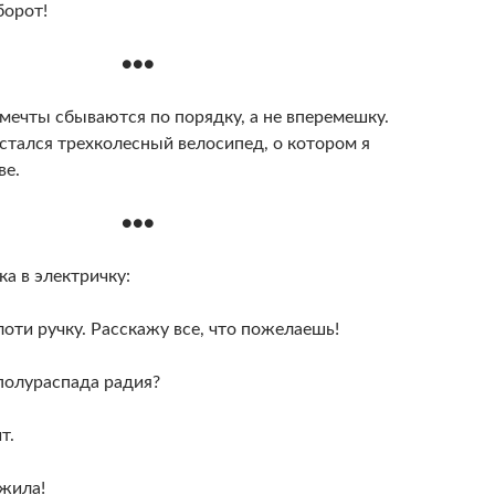
борот!
●●●
мечты сбываются по порядку, а не вперемешку.
стался трехколесный велосипед, о котором я
ве.
●●●
а в электричку:
оти ручку. Расскажу все, что пожелаешь!
полураспада радия?
т.
ужила!