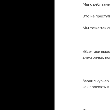
Мы с ребятами 
Это не преступ
Мы тоже так ск
«Все-таки выхо
электрички, ко
Звонил курьер 
как проехать к