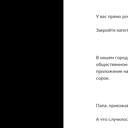
У вас прямо ро
Закройте капот
В нашем город
общественном 
приложение на
сорок.
Папа, приезжай
А что случилос