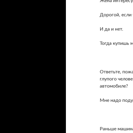
Жена интересу
Дорогой, если
И да и нет.
Тогда купишь 
Ответьте, пожа
глупого челове
автомобиле?
Мне надо поду
Раньше машина