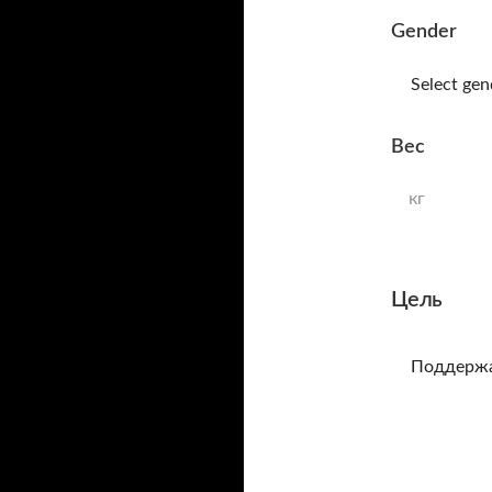
Gender
Select gen
Вес
кг
Цель
Поддержа