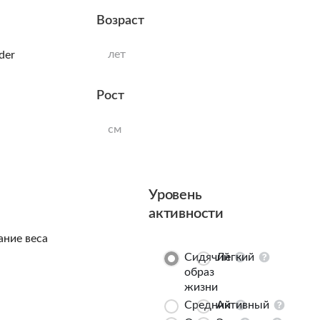
Возраст
лет
der
Рост
см
Уровень
активности
ние веса
Сидячий
Легкий
образ
жизни
Средний
Активный