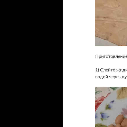
Приготовление
1) Слейте жид
водой через ду