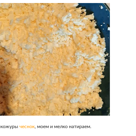
т кожуры
чеснок
, моем и мелко натираем.