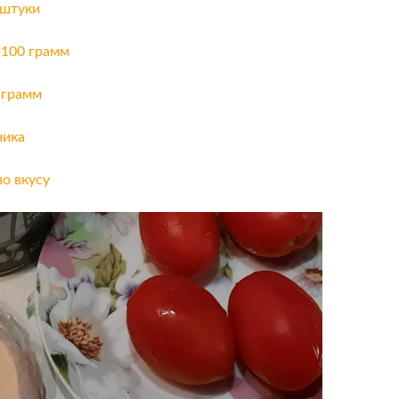
 штуки
 100 грамм
 грамм
чика
по вкусу