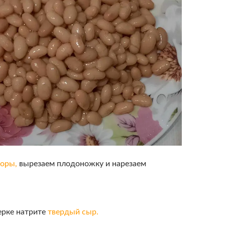
оры,
вырезаем плодоножку и нарезаем
ерке натрите
твердый сыр.