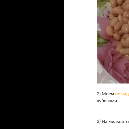
2) Моем
помид
кубиками.
3) На мелкой т