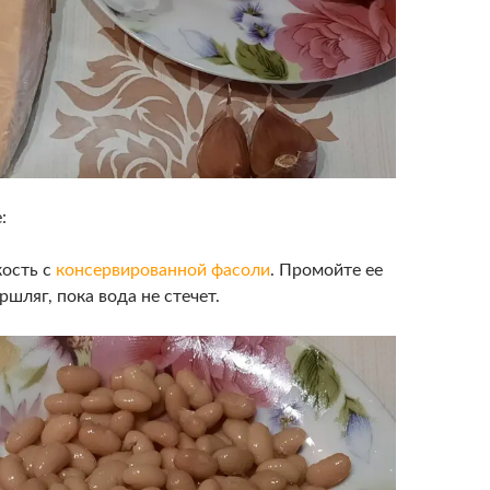
:
кость с
консервированной
фасоли
. Промойте ее
ршляг, пока вода не стечет.