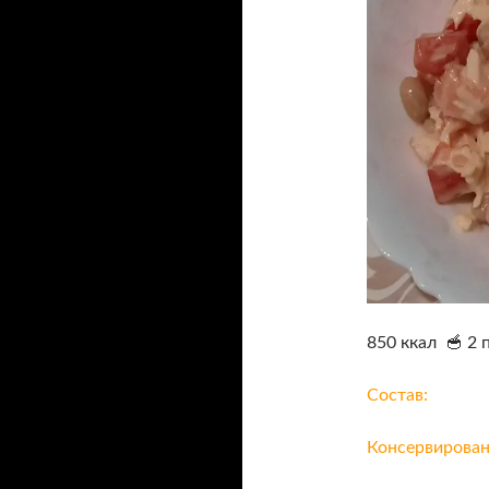
850 ккал 🥣 2 
Состав:
Консервирован