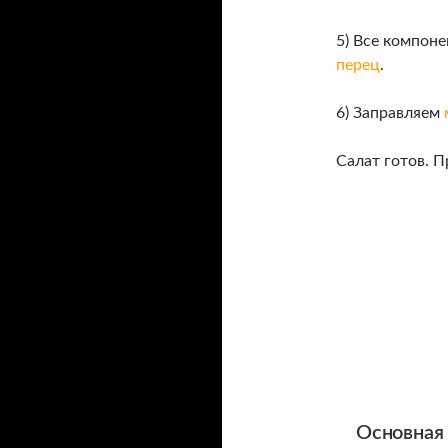
5) Все компон
перец
.
6) Заправляем
Салат готов. П
Основная