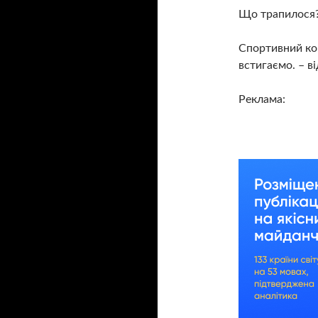
Що трапилося?
Спортивний ко
встигаємо. – в
Реклама: