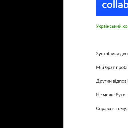
Український хо
Зустрілися дво
Мій брат пробі
Другий відпові
Не може бути. 
Справа в тому,