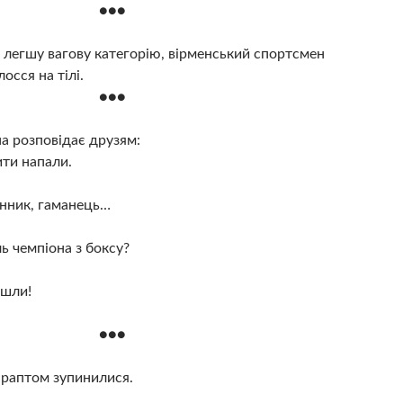
●●●
 легшу вагову категорію, вірменський спортсмен
осся на тілі.
●●●
 розповідає друзям:
ти напали.
инник, гаманець…
ь чемпіона з боксу?
йшли!
●●●
 раптом зупинилися.