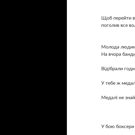
Щоб перейти в
поголив все вол
Молода людина
На вчора банди
Відібрали год
У тебе ж медал
Медалі не зна
У
бою боксери