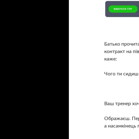
Батько прочита
контракт на пі
каже:
Чого ти сидиш 
Ваш тренер хоч
Ображаєш. Пере
а насамкінець