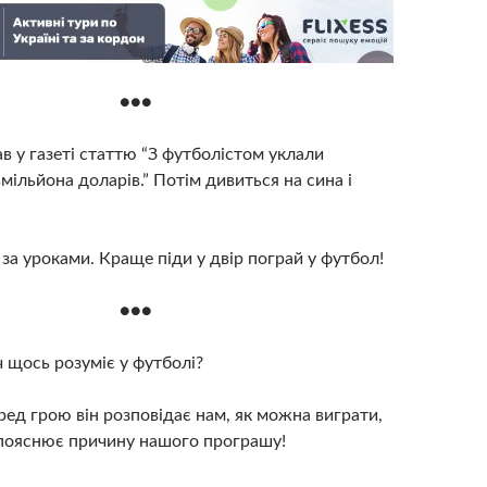
●●●
в у газеті статтю “З футболістом уклали
вмільйона доларів.” Потім дивиться на сина і
за уроками. Краще піди у двір пограй у футбол!
●●●
 щось розуміє у футболі?
д грою він розповідає нам, як можна виграти,
 пояснює причину нашого програшу!