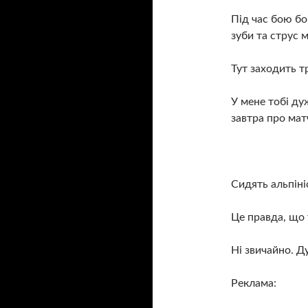
Під час бою бо
зуби та струс м
Тут заходить т
У мене тобі д
завтра про мат
Сидять альпіні
Це правда, що 
Ні звичайно. Д
Реклама: