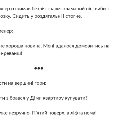
ксер отримав безліч травм: зламаний ніс, вибиті
озку. Сидить у роздягальні і стогне.
ренер:
уже хороша новина. Мені вдалося домовитись на
ч-реванш!
●●●
сти на вершині гори:
ти зібрався у Діми квартиру купувати?
уже незручно. П’ятий поверх, а ліфта нема!