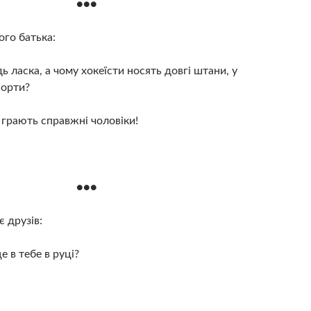
●●●
ого батька:
ь ласка, а чому хокеїсти носять довгі штани, у
шорти?
 грають справжні чоловіки!
●●●
є друзів:
е в тебе в руці?