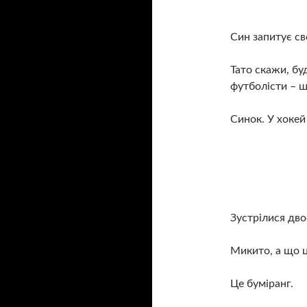
Син запитує св
Тато скажи, буд
футболісти – 
Синок. У хокей
Зустрілися дво
Микито, а що ц
Це буміранг.