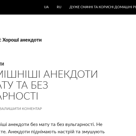
UA
RU
ДУЖЕ СМАЧНІ ТА КОРИСНІ ДОМАШНІ Р
ї: Хороші анекдоти
ТИ
ІШНІШІ АНЕКДОТИ
ТУ ТА БЕЗ
АРНОСТІ
ЗАЛИШИТИ КОМЕНТАР
ші анекдоти без мату та без вульгарності.
Не
те.
Анекдоти піднімають настрій та змушують